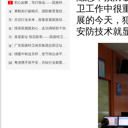
初心如磐，笃行致远——国盾特卫保安服务集团2026新年贺词
卫工作中很
勇毅前行砺精兵、国防教育显担当——热烈祝贺我公司代表队在“南海前哨”广东省第一届国防技能竞赛中斩获佳绩
展的今天，
共话行业未来，探索发展新路径——集团董事长夏学树率队应邀出席亚洲专业保安协会香港分会周年大会
情系双拥践初心，走访调研鼓干劲
安防技术就
喜迎新址.智启新章——国盾特卫焕新出发乔迁庆典安保数智运营调度中心启用揭牌仪式
广东国盾特卫保安集团总部迁址公告
情暖中秋送关怀，坚守岗位保平安​——集团公司工会组织开展“情暖中秋”慰问活动
粤浙携手筑平安，共绘行业新图景——国盾特卫与安邦科技战略合作暨人防一体化项目签约仪式圆满举行