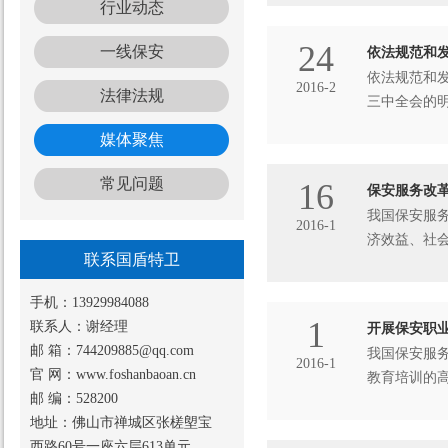
行业动态
24
一线保安
依法规范和
依法规范和
2016-2
法律法规
三中全会的
媒体聚焦
常见问题
16
保安服务改
我国保安服
2016-1
济效益、社
联系国盾特卫
员，以社会
手机：13929984088
1
联系人：谢经理
开展保安职
邮 箱：744209885@qq.com
我国保安服
2016-1
官 网：www.foshanbaoan.cn
教育培训的
邮 编：528200
业的高等教
地址：佛山市禅城区张槎塱宝
西路60号一座六层613单元