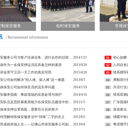
定制保安服务
临时保安服务
常规保
讯
/ Recommend information
保安服务公司与客户洽谈业务、进行合作的过程中遇到的常见问题及妥善处理方法
2014/1/21
谈作为一名保安押运员应具备怎样的素质
2013/9/29
录金库守卫员一天工作的真实写照
2015/4/26
安公司如何解决“招人难、留人难”这一难题
2013/6/5
谈保安公司如何保安员的流失率问题
2014/1/19
安服务指南：事故现场的应急处理与保护
2014/4/16
情系双拥
保安队伍反恐防暴素质能力在保安队伍建设中的重要性
2015/1/5
广东国盾
保保安押运零风险，需要百分百的努力
2013/7/1
何理解特殊保安服务业中“特殊”二字的含义
2013/6/5
勤劳成就幸福人生——记佛山市保安服务公司副总经理马婷婷
2013/6/4