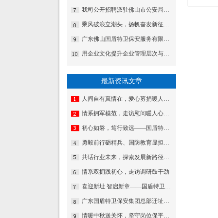
我司公开招聘派驻佛山市公安局三水分局云东海派出所特勤岗位人员
乘风破浪立潮头，扬帆奋发新征程——国盾特卫保安集团召开2024年度经营管理会议暨2023年度工作表彰会议
广东佛山国盾特卫保安服务有限公司党委召开纪念中国共产党建党96周年暨表彰大会
用企业文化提升企业管理层次与发展的途径一一记佛山市保安服务公司加强企业文化建设侧记
最新资讯文章
人间自有真情在，爱心募捐暖人心——国盾特卫工会为因病致困顿员工发起募捐
情系拥军模范，走访慰问暖人心——佛山市退役军人事务局走访慰问我司董事长夏学树
初心如磐，笃行致远——国盾特卫保安服务集团2026新年贺词
勇毅前行砺精兵、国防教育显担当——热烈祝贺我公司代表队在“南海前哨”广东省第一届国防技能竞赛中斩获佳绩
共话行业未来，探索发展新路径——集团董事长夏学树率队应邀出席亚洲专业保安协会香港分会周年大会
情系双拥践初心，走访调研鼓干劲
喜迎新址.智启新章——国盾特卫焕新出发乔迁庆典安保数智运营调度中心启用揭牌仪式
广东国盾特卫保安集团总部迁址公告
情暖中秋送关怀，坚守岗位保平安​——集团公司工会组织开展“情暖中秋”慰问活动