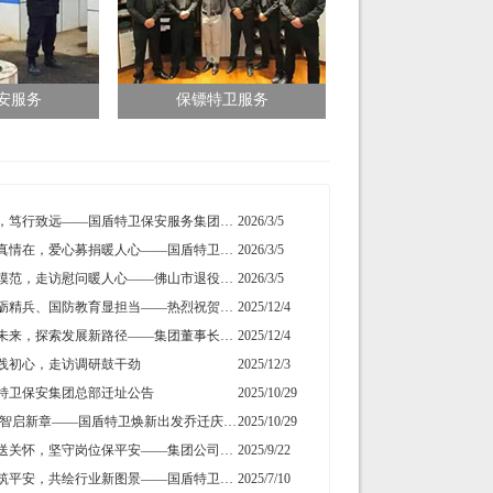
安服务
保镖特卫服务
初心如磐，笃行致远——国盾特卫保安服务集团2026新年贺词
2026/3/5
人间自有真情在，爱心募捐暖人心——国盾特卫工会为因病致困顿员工发起募捐
2026/3/5
情系拥军模范，走访慰问暖人心——佛山市退役军人事务局走访慰问我司董事长夏学树
2026/3/5
勇毅前行砺精兵、国防教育显担当——热烈祝贺我公司代表队在“南海前哨”广东省第一届国防技能竞赛中斩获佳绩
2025/12/4
共话行业未来，探索发展新路径——集团董事长夏学树率队应邀出席亚洲专业保安协会香港分会周年大会
2025/12/4
践初心，走访调研鼓干劲
2025/12/3
特卫保安集团总部迁址公告
2025/10/29
喜迎新址.智启新章——国盾特卫焕新出发乔迁庆典安保数智运营调度中心启用揭牌仪式
2025/10/29
情暖中秋送关怀，坚守岗位保平安​——集团公司工会组织开展“情暖中秋”慰问活动
2025/9/22
粤浙携手筑平安，共绘行业新图景——国盾特卫与安邦科技战略合作暨人防一体化项目签约仪式圆满举行
2025/7/10