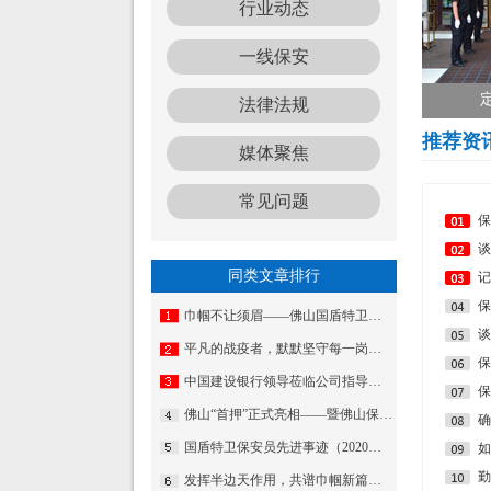
行业动态
一线保安
法律法规
推荐资
媒体聚焦
常见问题
谈
同类文章排行
记
保
巾帼不让须眉——佛山国盾特卫女保安风采
谈
平凡的战疫者，默默坚守每一岗——国盾特卫在平凡岗位里贡献着自己的一分力量
保
中国建设银行领导莅临公司指导工作
佛山“首押”正式亮相——暨佛山保安押运公司启动仪式
确
国盾特卫保安员先进事迹（2020第一期）
如
发挥半边天作用，共谱巾帼新篇章——集团公司召开妇女第一次代表大会暨妇联揭牌仪式