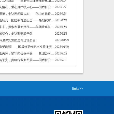
初心如磐，笃行致远——国盾特卫保安服务集团2026新年贺词
2026/3/5
人间自有真情在，爱心募捐暖人心——国盾特卫工会为因病致困顿员工发起募捐
2026/3/5
情系拥军模范，走访慰问暖人心——佛山市退役军人事务局走访慰问我司董事长夏学树
2026/3/5
勇毅前行砺精兵、国防教育显担当——热烈祝贺我公司代表队在“南海前哨”广东省第一届国防技能竞赛中斩获佳绩
2025/12/4
共话行业未来，探索发展新路径——集团董事长夏学树率队应邀出席亚洲专业保安协会香港分会周年大会
2025/12/4
践初心，走访调研鼓干劲
2025/12/3
特卫保安集团总部迁址公告
2025/10/29
喜迎新址.智启新章——国盾特卫焕新出发乔迁庆典安保数智运营调度中心启用揭牌仪式
2025/10/29
情暖中秋送关怀，坚守岗位保平安​——集团公司工会组织开展“情暖中秋”慰问活动
2025/9/22
粤浙携手筑平安，共绘行业新图景——国盾特卫与安邦科技战略合作暨人防一体化项目签约仪式圆满举行
2025/7/10
links>>