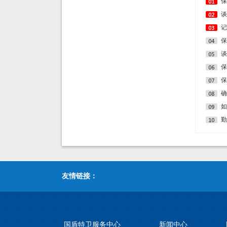
谈
记
保
谈
保
确
如
友情链接：
国盾特卫服务中心
新闻中心