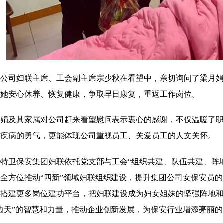
团公司妇联主席、工会副主席宗少秋在看望中，亲切询问了梁月
咐她安心休养、恢复健康，争取早日康复，重返工作岗位。
月娟及其家属对公司赶来看望慰问表示衷心的感谢，不仅温暖了
对疾病的勇气，更能体现公司重视员工、关爱员工的人文关怀。
盾特卫保安集团妇联依托党支部与工会“组织共建、队伍共建、阵
全方位推动“四新”领域妇联组织建设，提升集团公司女保安员
员搭建更多岗位建功平台，把妇联建设成为妇女姐妹的坚强阵地
边天”的智慧和力量，推动企业创新发展，为保安行业增添亮丽