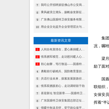
我司公开招聘派驻佛山市公安局三水分局云东海派出所特勤岗位人员
乘风破浪立潮头，扬帆奋发新征程——国盾特卫保安集团召开2024年度经营管理会议暨2023年度工作表彰会议
广东佛山国盾特卫保安服务有限公司党委召开纪念中国共产党建党96周年暨表彰大会
用企业文化提升企业管理层次与发展的途径一一记佛山市保安服务公司加强企业文化建设侧记
集
最新资讯文章
况，嘱
人间自有真情在，爱心募捐暖人心——国盾特卫工会为因病致困顿员工发起募捐
情系拥军模范，走访慰问暖人心——佛山市退役军人事务局走访慰问我司董事长夏学树
梁
初心如磐，笃行致远——国盾特卫保安服务集团2026新年贺词
励了面
勇毅前行砺精兵、国防教育显担当——热烈祝贺我公司代表队在“南海前哨”广东省第一届国防技能竞赛中斩获佳绩
共话行业未来，探索发展新路径——集团董事长夏学树率队应邀出席亚洲专业保安协会香港分会周年大会
国
情系双拥践初心，走访调研鼓干劲
联组织，
喜迎新址.智启新章——国盾特卫焕新出发乔迁庆典安保数智运营调度中心启用揭牌仪式
女保安
广东国盾特卫保安集团总部迁址公告
挥着“半
情暖中秋送关怀，坚守岗位保平安​——集团公司工会组织开展“情暖中秋”慰问活动