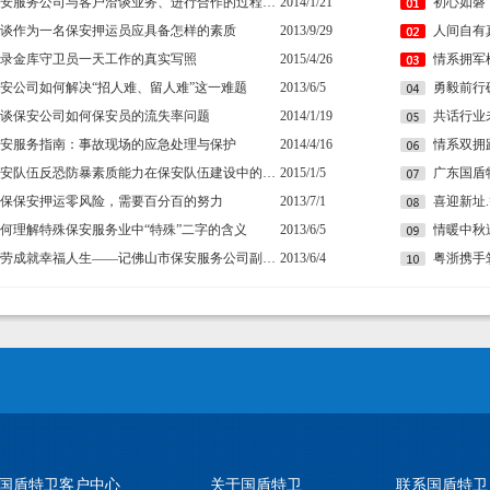
保安服务公司与客户洽谈业务、进行合作的过程中遇到的常见问题及妥善处理方法
2014/1/21
谈作为一名保安押运员应具备怎样的素质
2013/9/29
录金库守卫员一天工作的真实写照
2015/4/26
安公司如何解决“招人难、留人难”这一难题
2013/6/5
谈保安公司如何保安员的流失率问题
2014/1/19
安服务指南：事故现场的应急处理与保护
2014/4/16
情系双拥
保安队伍反恐防暴素质能力在保安队伍建设中的重要性
2015/1/5
广东国盾
保保安押运零风险，需要百分百的努力
2013/7/1
何理解特殊保安服务业中“特殊”二字的含义
2013/6/5
勤劳成就幸福人生——记佛山市保安服务公司副总经理马婷婷
2013/6/4
国盾特卫客户中心
关于国盾特卫
联系国盾特卫