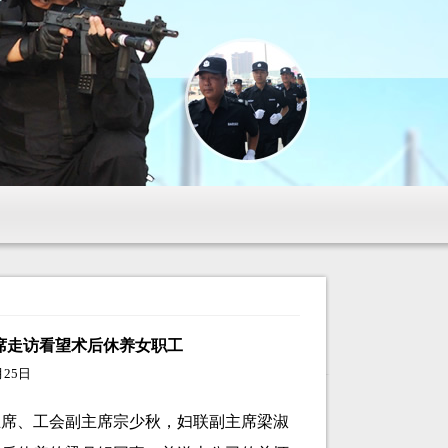
席走访看望术后休养女职工
月25日
主席、工会副主席宗少秋，妇联副主席梁淑