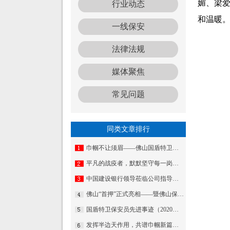
媚、梁
行业动态
和温暖
一线保安
法律法规
媒体聚焦
常见问题
同类文章排行
巾帼不让须眉——佛山国盾特卫女保安风采
平凡的战疫者，默默坚守每一岗——国盾特卫在平凡岗位里贡献着自己的一分力量
中国建设银行领导莅临公司指导工作
佛山“首押”正式亮相——暨佛山保安押运公司启动仪式
国盾特卫保安员先进事迹（2020第一期）
发挥半边天作用，共谱巾帼新篇章——集团公司召开妇女第一次代表大会暨妇联揭牌仪式