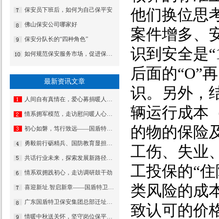
他们换位思
保安员下班后，如何为自己保平安
佛山保安公司哪家好
案件增多、
保安分队长的“四种角色”
识到安全是“
如何规范保安服务市场，促进保安服务市场健康有序的发展
后面的“O
最新资讯文章
识。另外，
人间自有真情在，爱心募捐暖人心——国盾特卫工会为因病致困顿员工发起募捐
辆运行成本
情系拥军模范，走访慰问暖人心——佛山市退役军人事务局走访慰问我司董事长夏学树
的物的保险
初心如磐，笃行致远——国盾特卫保安服务集团2026新年贺词
勇毅前行砺精兵、国防教育显担当——热烈祝贺我公司代表队在“南海前哨”广东省第一届国防技能竞赛中斩获佳绩
工伤、失业
共话行业未来，探索发展新路径——集团董事长夏学树率队应邀出席亚洲专业保安协会香港分会周年大会
工投保的“
情系双拥践初心，走访调研鼓干劲
类风险的成
喜迎新址.智启新章——国盾特卫焕新出发乔迁庆典安保数智运营调度中心启用揭牌仪式
广东国盾特卫保安集团总部迁址公告
致认可的价
情暖中秋送关怀，坚守岗位保平安​——集团公司工会组织开展“情暖中秋”慰问活动